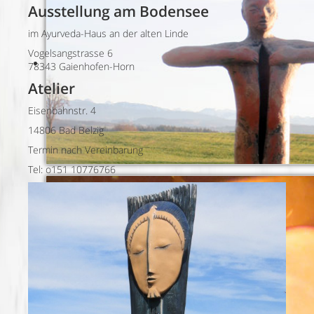
Ausstellung am Bodensee
im Ayurveda-Haus an der alten Linde
Vogelsangstrasse 6
78343 Gaienhofen-Horn
Atelier
Eisenbahnstr. 4
14806 Bad Belzig
Termin nach Vereinbarung
Tel: o151 10776766