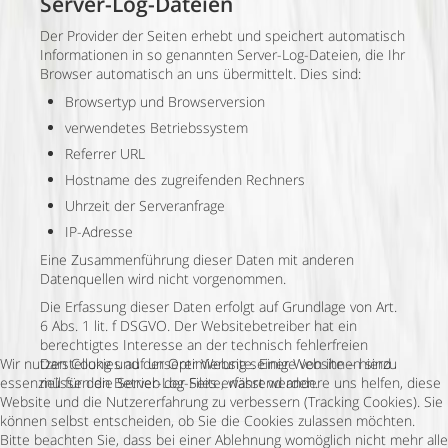
Server-Log-Dateien
Der Provider der Seiten erhebt und speichert automatisch
Informationen in so genannten Server-Log-Dateien, die Ihr
Browser automatisch an uns übermittelt. Dies sind:
Browsertyp und Browserversion
verwendetes Betriebssystem
Referrer URL
Hostname des zugreifenden Rechners
Uhrzeit der Serveranfrage
IP-Adresse
Eine Zusammenführung dieser Daten mit anderen
Datenquellen wird nicht vorgenommen.
Die Erfassung dieser Daten erfolgt auf Grundlage von Art.
6 Abs. 1 lit. f DSGVO. Der Websitebetreiber hat ein
berechtigtes Interesse an der technisch fehlerfreien
Wir nutzen Cookies auf unserer Website. Einige von ihnen sind
Darstellung und der Optimierung seiner Website – hierzu
essenziell für den Betrieb der Seite, während andere uns helfen, diese
müssen die Server-Log-Files erfasst werden.
Website und die Nutzererfahrung zu verbessern (Tracking Cookies). Sie
können selbst entscheiden, ob Sie die Cookies zulassen möchten.
Bitte beachten Sie, dass bei einer Ablehnung womöglich nicht mehr alle